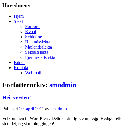
Hovedmeny
Hjem
Slekt
Forbord
Kvaal
Schiefloe
Hålandsslekta
Mælandsslekta
Seldalsslekta
Fjermestadslekta
Bilder
Kontakt
Webmail
Forfatterarkiv:
smadmin
Hei, verden!
Publisert
20. april 2011
av
smadmin
Velkommen til WordPress. Dette er ditt første innlegg. Rediger eller
slett det, og start bloggingen!